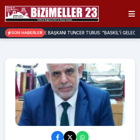
BELEDİYE BAŞKANI TUNCER TURUS: "BASKİL'İ GELECEĞ
SON HABERLER