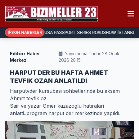
IMDO, IIUSA PASSPORT SERIES ROADSHOW İSTANBUL 20
SON HABERLER
Editör:
Haber
Yayınlanma Tarihi: 28 Ocak
Merkezi
2026 20:15
HARPUT DER BU HAFTA AHMET
TEVFIK OZAN ANLATILDI
Harputvder kursubasi sohbetlerinde bu aksam
Ahmrt tevfik oz
Sair ve yazar Omer kazazoglu hatıralari
anlatti..program harput der merkezinde yapıldı.