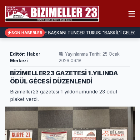
BELEDİYE BAŞKANI TUNCER TURUS: "BASKİL'İ GELECEĞE
SON HABERLER
Editör:
Haber
Yayınlanma Tarihi: 25 Ocak
Merkezi
2026 09:18
BİZİMELLER23 GAZETESİ 1.YILINDA
ÖDÜL GÉCESİ DÜZENLENDİ
Bizimeller23 gazetesi 1 yildonumunde 23 odul
plaket verdi.