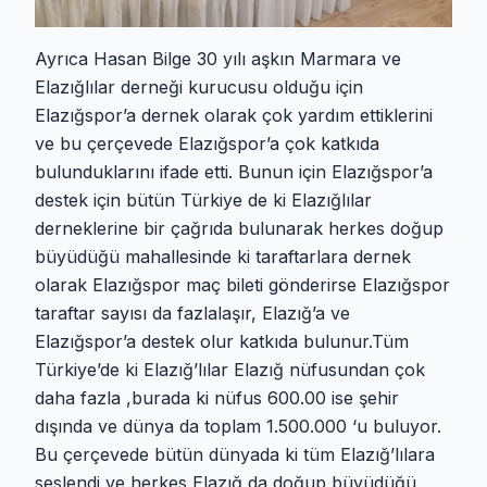
Ayrıca Hasan Bilge 30 yılı aşkın Marmara ve
Elazığlılar derneği kurucusu olduğu için
Elazığspor’a dernek olarak çok yardım ettiklerini
ve bu çerçevede Elazığspor’a çok katkıda
bulunduklarını ifade etti. Bunun için Elazığspor’a
destek için bütün Türkiye de ki Elazığlılar
derneklerine bir çağrıda bulunarak herkes doğup
büyüdüğü mahallesinde ki taraftarlara dernek
olarak Elazığspor maç bileti gönderirse Elazığspor
taraftar sayısı da fazlalaşır, Elazığ’a ve
Elazığspor’a destek olur katkıda bulunur.Tüm
Türkiye’de ki Elazığ’lılar Elazığ nüfusundan çok
daha fazla ,burada ki nüfus 600.00 ise şehir
dışında ve dünya da toplam 1.500.000 ‘u buluyor.
Bu çerçevede bütün dünyada ki tüm Elazığ’lılara
seslendi ve herkes Elazığ da doğup büyüdüğü