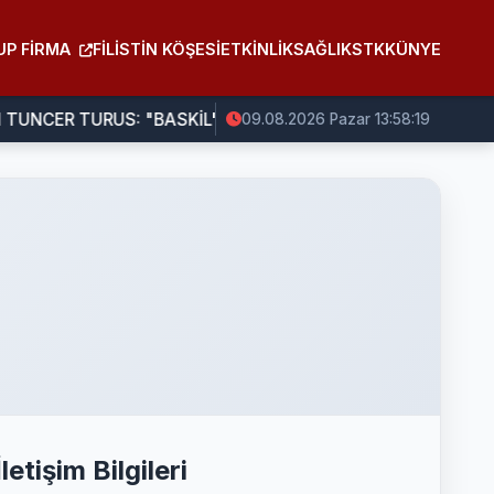
UP FIRMA
FILISTIN KÖŞESI
ETKINLIK
SAĞLIK
STK
KÜNYE
UNCER TURUS: "BASKİL'İ GELECEĞE HAZIRLIYORUZ"
09.08.2026 Pazar 13:58:19
İletişim Bilgileri